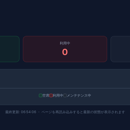
利用中
0
09
05
01
PC-06
PC-02
PC-10
PC-03
PC-07
空席
利用中
メンテナンス中
最終更新:
06:54:06
・ ページを再読み込みすると最新の状態が表示されます